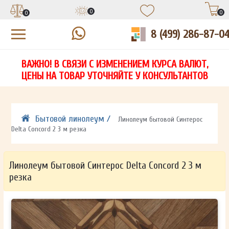
0
0
0
8 (499) 286-87-0
УЗНАЙТЕ ЦЕНУ СО СКИДКОЙ
КУПИТЬ В 1 КЛИК
ЕСТЬ ВОПРОСЫ?
ВАЖНО! В СВЯЗИ С ИЗМЕНЕНИЕМ КУРСА ВАЛЮТ,
НА
ЗАПОЛНИТЕ ФОРМУ И НАШ МЕНЕДЖЕР
ЗАПОЛНИТЕ ФОРМУ И НАШ МЕНЕДЖЕР
ЦЕНЫ НА ТОВАР УТОЧНЯЙТЕ У КОНСУЛЬТАНТОВ
СВЯЖЕТСЯ С ВАМИ В ТЕЧЕНИЕ 15 МИНУТ
СВЯЖЕТСЯ С ВАМИ В ТЕЧЕНИЕ 15 МИНУТ
ЗАПОЛНИТЕ ФОРМУ И НАШ МЕНЕДЖЕР
ДЛЯ УТОЧНЕНИЯ ДЕТАЛЕЙ
ДЛЯ УТОЧНЕНИЯ ДЕТАЛЕЙ
СВЯЖЕТСЯ С ВАМИ В ТЕЧЕНИЕ 15 МИНУТ
Бытовой линолеум /
Линолеум бытовой Синтерос
Delta Concord 2 3 м резка
Линолеум бытовой Синтерос Delta Concord 2 3 м
резка
ОТПРАВИТЬ
ОТПРАВИТЬ
Ваши данные не будут переданы третьим лицам
Ваши данные не будут переданы третьим лицам