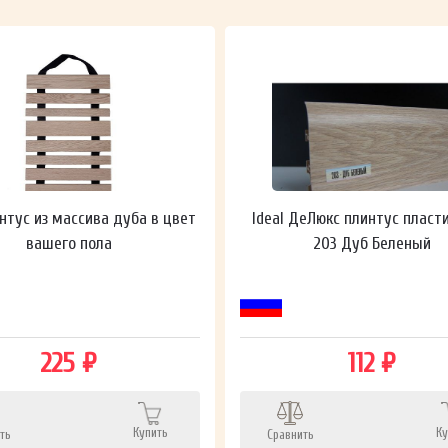
нтус из массива дуба в цвет
Ideal ДеЛюкс плинтус пласт
вашего пола
203 Дуб Беленый
225 ₽
112 ₽
Купить
Ку
ть
Сравнить