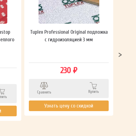
astop
Tuplex Professional Original подложка
Гидроп
теплого
с гидроизоляцией 3 мм
230 ₽
Сра
Купить
Сравнить
пить
Узнать цену со скидкой
й