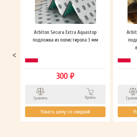
 мм
Arbiton Secura Extra Aquastop
Arbi
подложка из полистирола 3 мм
под
300 ₽
Купить
Сравнить
Сравни
ть
Узнать цену со скидкой
У