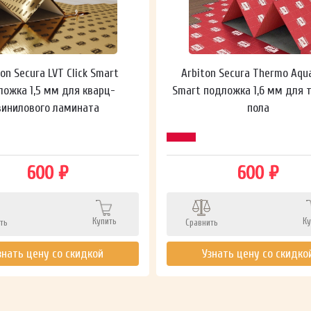
ton Secura LVT Click Smart
Arbiton Secura Thermo Aqu
ложка 1,5 мм для кварц-
Smart подложка 1,6 мм для 
винилового ламината
пола
600 ₽
600 ₽
Купить
Ку
ть
Сравнить
знать цену со скидкой
Узнать цену со скидко