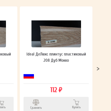
иковый
Ideal ДеЛюкс плинтус пластиковый
Ideal
208 Дуб Мокко
112 ₽
пить
Купить
Сравнить
Сра