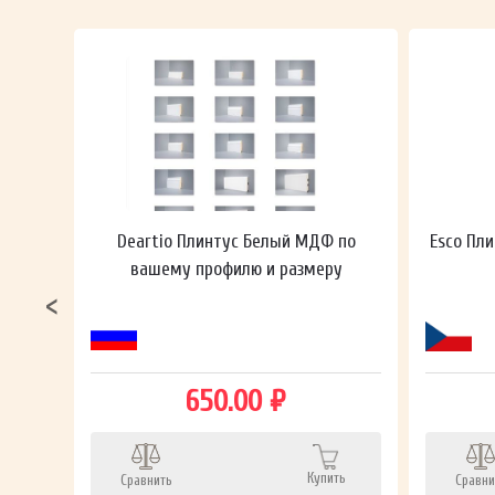
ный в
Deartio Плинтус Белый МДФ по
Esco Пли
вашему профилю и размеру
650.00 ₽
ть
Купить
Сравнить
Сравни