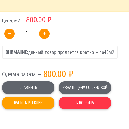
ОТПРАВИТЬ
800.00 ₽
Цена, м2 —
Ваши данные не будут переданы третьим лицам
-
+
ВНИМАНИЕ:
данный товар продается кратно – по
45
м2
800.00
₽
Сумма заказа —
СРАВНИТЬ
УЗНАТЬ ЦЕНУ СО СКИДКОЙ
КУПИТЬ В 1 КЛИК
В КОРЗИНУ