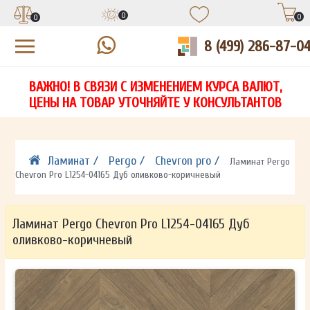
0
0
0
8 (499) 286-87-0
УЗНАЙТЕ ЦЕНУ СО СКИДКОЙ
КУПИТЬ В 1 КЛИК
ЕСТЬ ВОПРОСЫ?
ВАЖНО! В СВЯЗИ С ИЗМЕНЕНИЕМ КУРСА ВАЛЮТ,
НА
ЗАПОЛНИТЕ ФОРМУ И НАШ МЕНЕДЖЕР
ЗАПОЛНИТЕ ФОРМУ И НАШ МЕНЕДЖЕР
ЦЕНЫ НА ТОВАР УТОЧНЯЙТЕ У КОНСУЛЬТАНТОВ
СВЯЖЕТСЯ С ВАМИ В ТЕЧЕНИЕ 15 МИНУТ
СВЯЖЕТСЯ С ВАМИ В ТЕЧЕНИЕ 15 МИНУТ
ЗАПОЛНИТЕ ФОРМУ И НАШ МЕНЕДЖЕР
ДЛЯ УТОЧНЕНИЯ ДЕТАЛЕЙ
ДЛЯ УТОЧНЕНИЯ ДЕТАЛЕЙ
СВЯЖЕТСЯ С ВАМИ В ТЕЧЕНИЕ 15 МИНУТ
Ламинат /
Pergo /
Chevron pro /
Ламинат Pergo
Chevron Pro L1254-04165 Дуб оливково-коричневый
Ламинат Pergo Chevron Pro L1254-04165 Дуб
оливково-коричневый
ОТПРАВИТЬ
ОТПРАВИТЬ
Ваши данные не будут переданы третьим лицам
Ваши данные не будут переданы третьим лицам