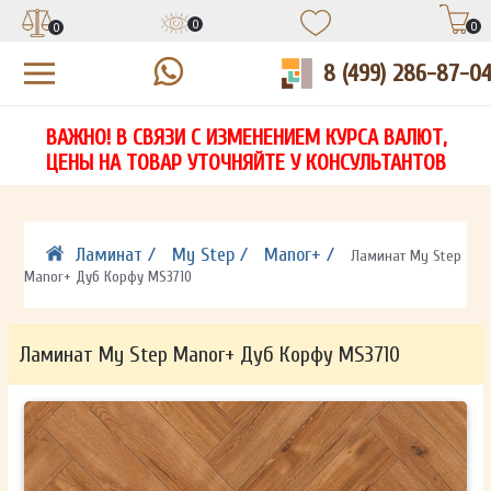
0
0
0
8 (499) 286-87-0
УЗНАЙТЕ ЦЕНУ СО СКИДКОЙ
КУПИТЬ В 1 КЛИК
ЕСТЬ ВОПРОСЫ?
ВАЖНО! В СВЯЗИ С ИЗМЕНЕНИЕМ КУРСА ВАЛЮТ,
НА
ЗАПОЛНИТЕ ФОРМУ И НАШ МЕНЕДЖЕР
ЗАПОЛНИТЕ ФОРМУ И НАШ МЕНЕДЖЕР
ЦЕНЫ НА ТОВАР УТОЧНЯЙТЕ У КОНСУЛЬТАНТОВ
СВЯЖЕТСЯ С ВАМИ В ТЕЧЕНИЕ 15 МИНУТ
СВЯЖЕТСЯ С ВАМИ В ТЕЧЕНИЕ 15 МИНУТ
ЗАПОЛНИТЕ ФОРМУ И НАШ МЕНЕДЖЕР
ДЛЯ УТОЧНЕНИЯ ДЕТАЛЕЙ
ДЛЯ УТОЧНЕНИЯ ДЕТАЛЕЙ
СВЯЖЕТСЯ С ВАМИ В ТЕЧЕНИЕ 15 МИНУТ
Ламинат /
My Step /
Manor+ /
Ламинат My Step
Manor+ Дуб Корфу MS3710
Ламинат My Step Manor+ Дуб Корфу MS3710
ОТПРАВИТЬ
ОТПРАВИТЬ
Ваши данные не будут переданы третьим лицам
Ваши данные не будут переданы третьим лицам