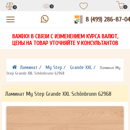
0
0
0
8 (499) 286-87-0
УЗНАЙТЕ ЦЕНУ СО СКИДКОЙ
КУПИТЬ В 1 КЛИК
ЕСТЬ ВОПРОСЫ?
ВАЖНО! В СВЯЗИ С ИЗМЕНЕНИЕМ КУРСА ВАЛЮТ,
НА
ЗАПОЛНИТЕ ФОРМУ И НАШ МЕНЕДЖЕР
ЗАПОЛНИТЕ ФОРМУ И НАШ МЕНЕДЖЕР
ЦЕНЫ НА ТОВАР УТОЧНЯЙТЕ У КОНСУЛЬТАНТОВ
СВЯЖЕТСЯ С ВАМИ В ТЕЧЕНИЕ 15 МИНУТ
СВЯЖЕТСЯ С ВАМИ В ТЕЧЕНИЕ 15 МИНУТ
ЗАПОЛНИТЕ ФОРМУ И НАШ МЕНЕДЖЕР
ДЛЯ УТОЧНЕНИЯ ДЕТАЛЕЙ
ДЛЯ УТОЧНЕНИЯ ДЕТАЛЕЙ
СВЯЖЕТСЯ С ВАМИ В ТЕЧЕНИЕ 15 МИНУТ
Ламинат /
My Step /
Grande XXL /
Ламинат My
Step Grande XXL Schönbrunn 62968
Ламинат My Step Grande XXL Schönbrunn 62968
ОТПРАВИТЬ
ОТПРАВИТЬ
Ваши данные не будут переданы третьим лицам
Ваши данные не будут переданы третьим лицам