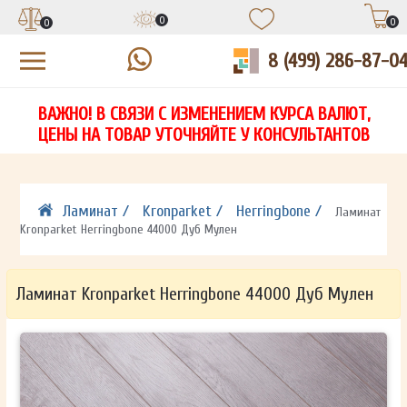
0
0
0
8 (499) 286-87-0
УЗНАЙТЕ ЦЕНУ СО СКИДКОЙ
КУПИТЬ В 1 КЛИК
ЕСТЬ ВОПРОСЫ?
ВАЖНО! В СВЯЗИ С ИЗМЕНЕНИЕМ КУРСА ВАЛЮТ,
НА
ЗАПОЛНИТЕ ФОРМУ И НАШ МЕНЕДЖЕР
ЗАПОЛНИТЕ ФОРМУ И НАШ МЕНЕДЖЕР
ЦЕНЫ НА ТОВАР УТОЧНЯЙТЕ У КОНСУЛЬТАНТОВ
СВЯЖЕТСЯ С ВАМИ В ТЕЧЕНИЕ 15 МИНУТ
СВЯЖЕТСЯ С ВАМИ В ТЕЧЕНИЕ 15 МИНУТ
ЗАПОЛНИТЕ ФОРМУ И НАШ МЕНЕДЖЕР
ДЛЯ УТОЧНЕНИЯ ДЕТАЛЕЙ
ДЛЯ УТОЧНЕНИЯ ДЕТАЛЕЙ
СВЯЖЕТСЯ С ВАМИ В ТЕЧЕНИЕ 15 МИНУТ
Ламинат /
Kronparket /
Herringbone /
Ламинат
Kronparket Herringbone 44000 Дуб Мулен
Ламинат Kronparket Herringbone 44000 Дуб Мулен
ОТПРАВИТЬ
ОТПРАВИТЬ
Ваши данные не будут переданы третьим лицам
Ваши данные не будут переданы третьим лицам