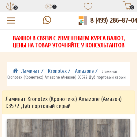
0
0
0
8 (499) 286-87-0
УЗНАЙТЕ ЦЕНУ СО СКИДКОЙ
КУПИТЬ В 1 КЛИК
ЕСТЬ ВОПРОСЫ?
ВАЖНО! В СВЯЗИ С ИЗМЕНЕНИЕМ КУРСА ВАЛЮТ,
НА
ЗАПОЛНИТЕ ФОРМУ И НАШ МЕНЕДЖЕР
ЗАПОЛНИТЕ ФОРМУ И НАШ МЕНЕДЖЕР
ЦЕНЫ НА ТОВАР УТОЧНЯЙТЕ У КОНСУЛЬТАНТОВ
СВЯЖЕТСЯ С ВАМИ В ТЕЧЕНИЕ 15 МИНУТ
СВЯЖЕТСЯ С ВАМИ В ТЕЧЕНИЕ 15 МИНУТ
ЗАПОЛНИТЕ ФОРМУ И НАШ МЕНЕДЖЕР
ДЛЯ УТОЧНЕНИЯ ДЕТАЛЕЙ
ДЛЯ УТОЧНЕНИЯ ДЕТАЛЕЙ
СВЯЖЕТСЯ С ВАМИ В ТЕЧЕНИЕ 15 МИНУТ
Ламинат /
Kronotex /
Amazone /
Ламинат
Kronotex (Кронотекс) Amazone (Амазон) D3572 Дуб портовый серый
Ламинат Kronotex (Кронотекс) Amazone (Амазон)
D3572 Дуб портовый серый
ОТПРАВИТЬ
ОТПРАВИТЬ
Ваши данные не будут переданы третьим лицам
Ваши данные не будут переданы третьим лицам