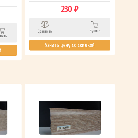
230 ₽
Сра
Купить
Сравнить
пить
Узнать цену со скидкой
й