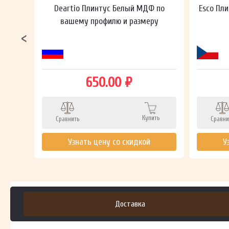
ный в
Deartio Плинтус Белый МДФ по
Esco Пли
вашему профилю и размеру
650.00 ₽
ть
Купить
Сравнить
Сравни
Узнать цену со скидкой
У
Доставка