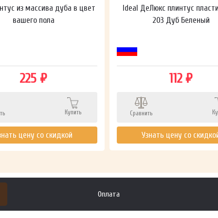
нтус из массива дуба в цвет
Ideal ДеЛюкс плинтус пласт
вашего пола
203 Дуб Беленый
225 ₽
112 ₽
Купить
Ку
ть
Сравнить
знать цену со скидкой
Узнать цену со скидко
Оплата