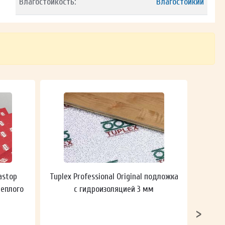
Влагостойкость:
Влагостойкий
astop
Tuplex Professional Original подложка
Гидроп
теплого
с гидроизоляцией 3 мм