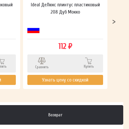
иковый
Ideal ДеЛюкс плинтус пластиковый
Ideal
208 Дуб Мокко
112 ₽
пить
Купить
Сравнить
Сра
й
Узнать цену со скидкой
Возврат