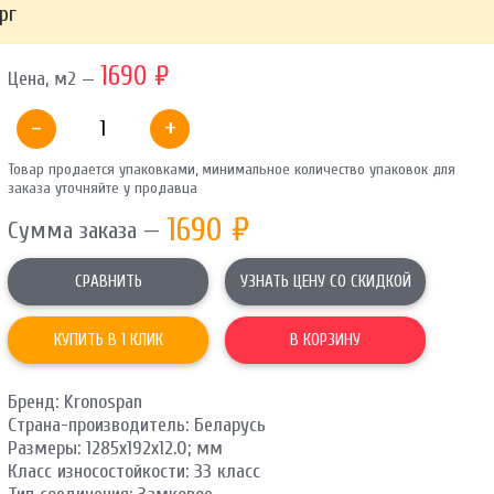
рг
ОТПРАВИТЬ
1690 ₽
Цена, м2 —
Ваши данные не будут переданы третьим лицам
-
+
Товар продается упаковками, минимальное количество упаковок для
заказа уточняйте у продавца
1690
₽
Сумма заказа —
СРАВНИТЬ
УЗНАТЬ ЦЕНУ СО СКИДКОЙ
КУПИТЬ В 1 КЛИК
В КОРЗИНУ
Бренд: Kronospan
Страна-производитель: Беларусь
Размеры: 1285х192х12.0; мм
Класс износостойкости: 33 класс