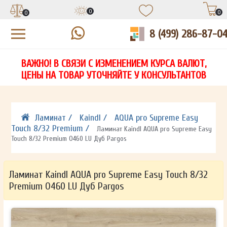
0
0
0
8 (499) 286-87-0
УЗНАЙТЕ ЦЕНУ СО СКИДКОЙ
КУПИТЬ В 1 КЛИК
ЕСТЬ ВОПРОСЫ?
ВАЖНО! В СВЯЗИ С ИЗМЕНЕНИЕМ КУРСА ВАЛЮТ,
НА
ЗАПОЛНИТЕ ФОРМУ И НАШ МЕНЕДЖЕР
ЗАПОЛНИТЕ ФОРМУ И НАШ МЕНЕДЖЕР
ЦЕНЫ НА ТОВАР УТОЧНЯЙТЕ У КОНСУЛЬТАНТОВ
СВЯЖЕТСЯ С ВАМИ В ТЕЧЕНИЕ 15 МИНУТ
СВЯЖЕТСЯ С ВАМИ В ТЕЧЕНИЕ 15 МИНУТ
ЗАПОЛНИТЕ ФОРМУ И НАШ МЕНЕДЖЕР
ДЛЯ УТОЧНЕНИЯ ДЕТАЛЕЙ
ДЛЯ УТОЧНЕНИЯ ДЕТАЛЕЙ
СВЯЖЕТСЯ С ВАМИ В ТЕЧЕНИЕ 15 МИНУТ
Ламинат /
Kaindl /
AQUA pro Supreme Easy
Touch 8/32 Premium /
Ламинат Kaindl AQUA pro Supreme Easy
Touch 8/32 Premium O460 LU Дуб Pargos
Ламинат Kaindl AQUA pro Supreme Easy Touch 8/32
Premium O460 LU Дуб Pargos
ОТПРАВИТЬ
ОТПРАВИТЬ
Ваши данные не будут переданы третьим лицам
Ваши данные не будут переданы третьим лицам