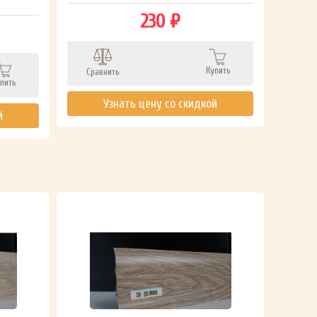
230 ₽
Сра
Купить
Сравнить
пить
Узнать цену со скидкой
й