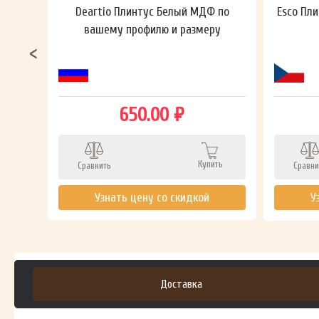
ный в
Deartio Плинтус Белый МДФ по
Esco Пли
вашему профилю и размеру
650.00 ₽
ть
Купить
Сравнить
Сравни
Узнать цену со скидкой
У
Доставка