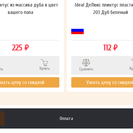
нтус из массива дуба в цвет
Ideal ДеЛюкс плинтус пласт
вашего пола
203 Дуб Беленый
225 ₽
112 ₽
Купить
Ку
ть
Сравнить
знать цену со скидкой
Узнать цену со скидко
Оплата