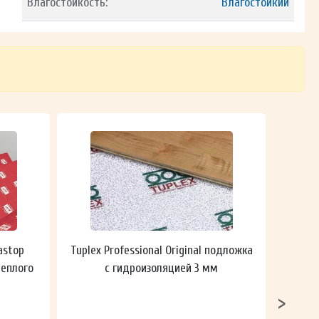
Влагостойкость:
Влагостойкий
astop
Tuplex Professional Original подложка
Гидроп
теплого
с гидроизоляцией 3 мм