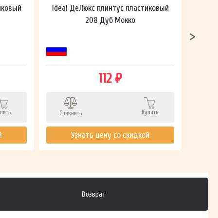
иковый
Ideal ДеЛюкс плинтус пластиковый
Ideal
208 Дуб Мокко
112 ₽
пить
Купить
Сравнить
Сра
й
Узнать цену со скидкой
Возврат