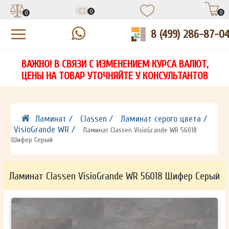
0
0
0
8 (499) 286-87-0
УЗНАЙТЕ ЦЕНУ СО СКИДКОЙ
КУПИТЬ В 1 КЛИК
ЕСТЬ ВОПРОСЫ?
ВАЖНО! В СВЯЗИ С ИЗМЕНЕНИЕМ КУРСА ВАЛЮТ,
НА
ЗАПОЛНИТЕ ФОРМУ И НАШ МЕНЕДЖЕР
ЗАПОЛНИТЕ ФОРМУ И НАШ МЕНЕДЖЕР
ЦЕНЫ НА ТОВАР УТОЧНЯЙТЕ У КОНСУЛЬТАНТОВ
СВЯЖЕТСЯ С ВАМИ В ТЕЧЕНИЕ 15 МИНУТ
СВЯЖЕТСЯ С ВАМИ В ТЕЧЕНИЕ 15 МИНУТ
ЗАПОЛНИТЕ ФОРМУ И НАШ МЕНЕДЖЕР
ДЛЯ УТОЧНЕНИЯ ДЕТАЛЕЙ
ДЛЯ УТОЧНЕНИЯ ДЕТАЛЕЙ
СВЯЖЕТСЯ С ВАМИ В ТЕЧЕНИЕ 15 МИНУТ
Ламинат /
Classen /
Ламинат серого цвета /
VisioGrande WR /
Ламинат Classen VisioGrande WR 56018
Шифер Серый
Ламинат Classen VisioGrande WR 56018 Шифер Серый
ОТПРАВИТЬ
ОТПРАВИТЬ
Ваши данные не будут переданы третьим лицам
Ваши данные не будут переданы третьим лицам