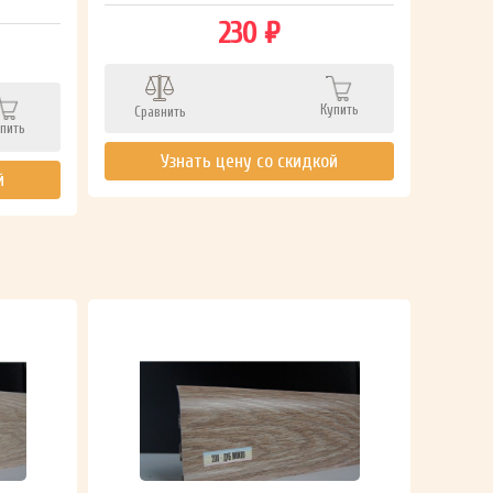
230 ₽
Сра
Купить
Сравнить
пить
Узнать цену со скидкой
й