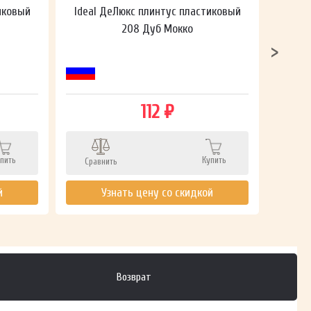
иковый
Ideal ДеЛюкс плинтус пластиковый
Ideal
208 Дуб Мокко
112 ₽
пить
Купить
Сравнить
Сра
й
Узнать цену со скидкой
Возврат