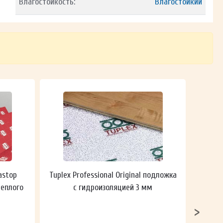
Влагостойкость:
Влагостойкий
astop
Tuplex Professional Original подложка
Гидроп
теплого
с гидроизоляцией 3 мм