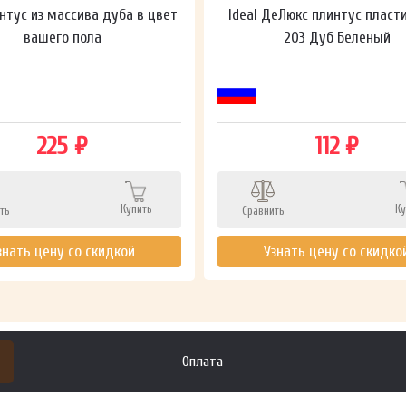
нтус из массива дуба в цвет
Ideal ДеЛюкс плинтус пласт
вашего пола
203 Дуб Беленый
225 ₽
112 ₽
Купить
Ку
ть
Сравнить
знать цену со скидкой
Узнать цену со скидко
Оплата