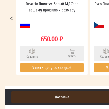
ный в
Deartio Плинтус Белый МДФ по
Esco Пли
вашему профилю и размеру
650.00 ₽
ть
Купить
Сравнить
Сравни
Узнать цену со скидкой
У
Доставка