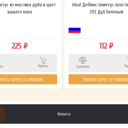
нтус из массива дуба в цвет
Ideal ДеЛюкс плинтус пласт
вашего пола
203 Дуб Беленый
225 ₽
112 ₽
Купить
Ку
ть
Сравнить
знать цену со скидкой
Узнать цену со скидко
Оплата