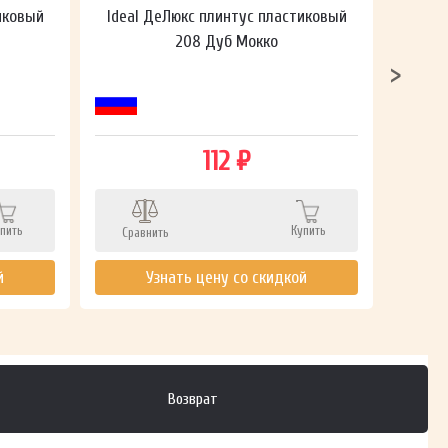
иковый
Ideal ДеЛюкс плинтус пластиковый
Ideal
208 Дуб Мокко
112 ₽
пить
Купить
Сравнить
Сра
й
Узнать цену со скидкой
Возврат