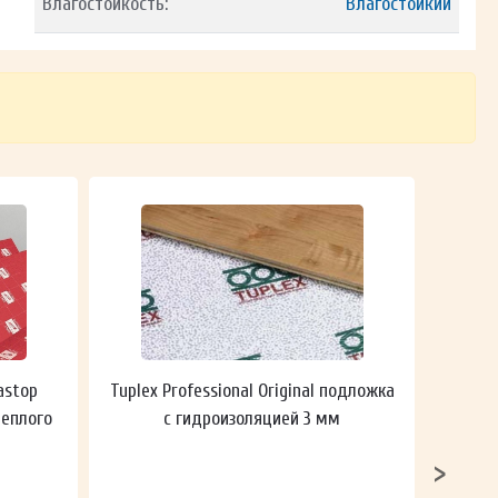
Влагостойкость:
Влагостойкий
astop
Tuplex Professional Original подложка
Гидроп
теплого
с гидроизоляцией 3 мм