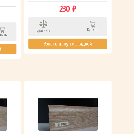
230 ₽
Сра
Купить
Сравнить
пить
Узнать цену со скидкой
й