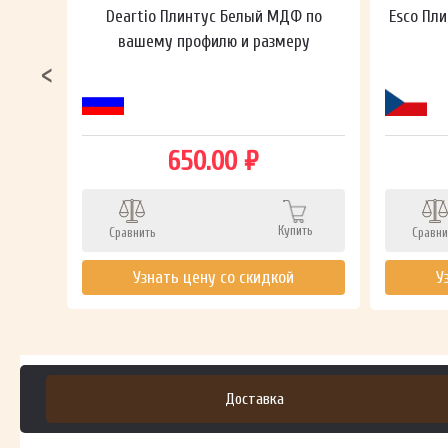
ный в
Deartio Плинтус Белый МДФ по
Esco Пли
вашему профилю и размеру
650.00 ₽
ть
Купить
Сравнить
Сравни
Узнать цену со скидкой
У
Доставка