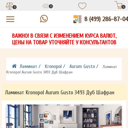
0
0
0
8 (499) 286-87-0
УЗНАЙТЕ ЦЕНУ СО СКИДКОЙ
КУПИТЬ В 1 КЛИК
ЕСТЬ ВОПРОСЫ?
ВАЖНО! В СВЯЗИ С ИЗМЕНЕНИЕМ КУРСА ВАЛЮТ,
НА
ЗАПОЛНИТЕ ФОРМУ И НАШ МЕНЕДЖЕР
ЗАПОЛНИТЕ ФОРМУ И НАШ МЕНЕДЖЕР
ЦЕНЫ НА ТОВАР УТОЧНЯЙТЕ У КОНСУЛЬТАНТОВ
СВЯЖЕТСЯ С ВАМИ В ТЕЧЕНИЕ 15 МИНУТ
СВЯЖЕТСЯ С ВАМИ В ТЕЧЕНИЕ 15 МИНУТ
ЗАПОЛНИТЕ ФОРМУ И НАШ МЕНЕДЖЕР
ДЛЯ УТОЧНЕНИЯ ДЕТАЛЕЙ
ДЛЯ УТОЧНЕНИЯ ДЕТАЛЕЙ
СВЯЖЕТСЯ С ВАМИ В ТЕЧЕНИЕ 15 МИНУТ
Ламинат /
Kronopol /
Aurum Gusto /
Ламинат
Kronopol Aurum Gusto 3493 Дуб Шафран
Ламинат Kronopol Aurum Gusto 3493 Дуб Шафран
ОТПРАВИТЬ
ОТПРАВИТЬ
Ваши данные не будут переданы третьим лицам
Ваши данные не будут переданы третьим лицам