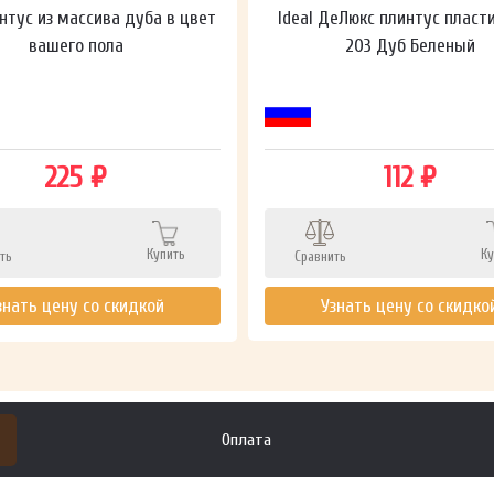
нтус из массива дуба в цвет
Ideal ДеЛюкс плинтус пласт
вашего пола
203 Дуб Беленый
225 ₽
112 ₽
Купить
Ку
ть
Сравнить
знать цену со скидкой
Узнать цену со скидко
Оплата