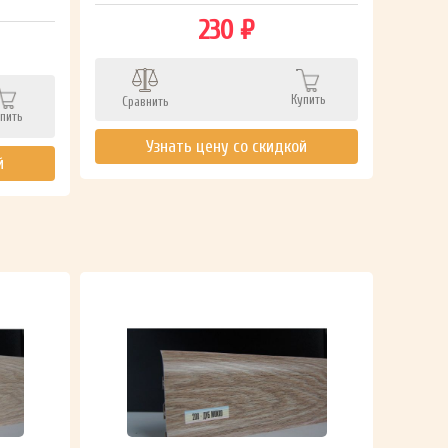
230 ₽
Сра
Купить
Сравнить
пить
Узнать цену со скидкой
й