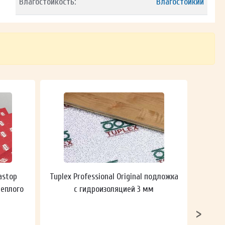
Влагостойкость:
Влагостойкий
astop
Tuplex Professional Original подложка
Гидроп
теплого
с гидроизоляцией 3 мм