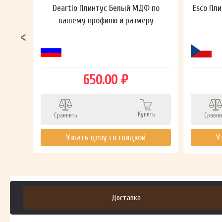
ный в
Deartio Плинтус Белый МДФ по
Esco Пли
вашему профилю и размеру
650.00 ₽
ть
Купить
Сравнить
Сравни
Узнать цену со скидкой
У
Доставка