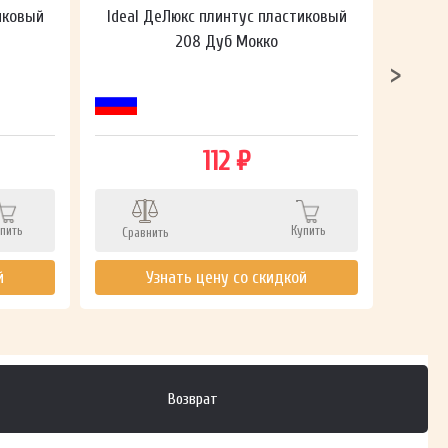
иковый
Ideal ДеЛюкс плинтус пластиковый
Ideal
208 Дуб Мокко
112 ₽
пить
Купить
Сравнить
Сра
й
Узнать цену со скидкой
Возврат