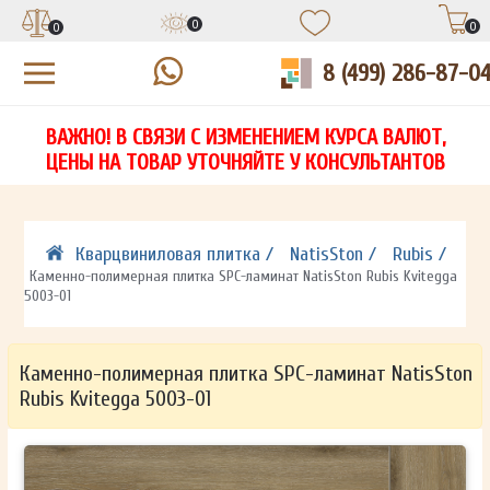
0
0
0
8 (499) 286-87-0
УЗНАЙТЕ ЦЕНУ СО СКИДКОЙ
КУПИТЬ В 1 КЛИК
ЕСТЬ ВОПРОСЫ?
ВАЖНО! В СВЯЗИ С ИЗМЕНЕНИЕМ КУРСА ВАЛЮТ,
НА
ЗАПОЛНИТЕ ФОРМУ И НАШ МЕНЕДЖЕР
ЗАПОЛНИТЕ ФОРМУ И НАШ МЕНЕДЖЕР
ЦЕНЫ НА ТОВАР УТОЧНЯЙТЕ У КОНСУЛЬТАНТОВ
СВЯЖЕТСЯ С ВАМИ В ТЕЧЕНИЕ 15 МИНУТ
СВЯЖЕТСЯ С ВАМИ В ТЕЧЕНИЕ 15 МИНУТ
ЗАПОЛНИТЕ ФОРМУ И НАШ МЕНЕДЖЕР
ДЛЯ УТОЧНЕНИЯ ДЕТАЛЕЙ
ДЛЯ УТОЧНЕНИЯ ДЕТАЛЕЙ
СВЯЖЕТСЯ С ВАМИ В ТЕЧЕНИЕ 15 МИНУТ
Кварцвиниловая плитка /
NatisSton /
Rubis /
Каменно-полимерная плитка SPC-ламинат NatisSton Rubis Kvitegga
5003-01
Каменно-полимерная плитка SPC-ламинат NatisSton
Rubis Kvitegga 5003-01
ОТПРАВИТЬ
ОТПРАВИТЬ
Ваши данные не будут переданы третьим лицам
Ваши данные не будут переданы третьим лицам