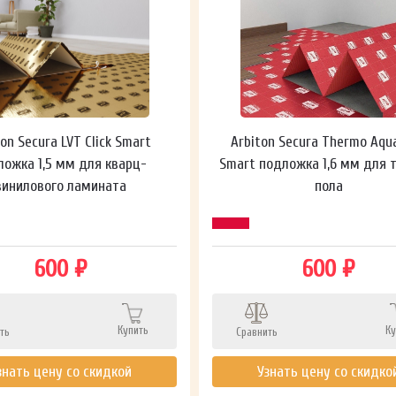
ton Secura LVT Click Smart
Arbiton Secura Thermo Aqu
ложка 1,5 мм для кварц-
Smart подложка 1,6 мм для 
винилового ламината
пола
600 ₽
600 ₽
Купить
Ку
ть
Сравнить
знать цену со скидкой
Узнать цену со скидко