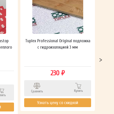
astop
Tuplex Professional Original подложка
Гидроп
теплого
с гидроизоляцией 3 мм
230 ₽
Сра
Купить
Сравнить
пить
Узнать цену со скидкой
й