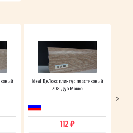
иковый
Ideal ДеЛюкс плинтус пластиковый
Ideal
208 Дуб Мокко
112 ₽