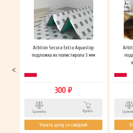
 мм
Arbiton Secura Extra Aquastop
Arbi
подложка из полистирола 3 мм
под
300 ₽
Купить
Сравнить
Сравни
ть
Узнать цену со скидкой
У