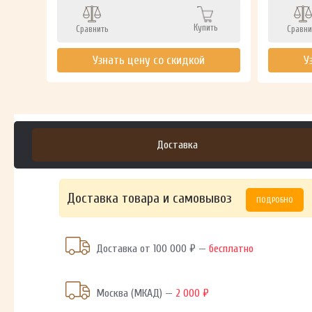
ть
Купить
Сравнить
Сравни
Узнать цену со скидкой
У
Доставка
Доставка товара и самовывоз
ПОДРОБНО
Доставка от 100 000 ₽ —
бесплатно
Москва (МКАД) —
2 000 ₽