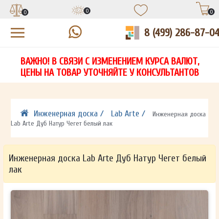
0
0
0
8 (499) 286-87-0
УЗНАЙТЕ ЦЕНУ СО СКИДКОЙ
КУПИТЬ В 1 КЛИК
ЕСТЬ ВОПРОСЫ?
ВАЖНО! В СВЯЗИ С ИЗМЕНЕНИЕМ КУРСА ВАЛЮТ,
НА
ЗАПОЛНИТЕ ФОРМУ И НАШ МЕНЕДЖЕР
ЗАПОЛНИТЕ ФОРМУ И НАШ МЕНЕДЖЕР
ЦЕНЫ НА ТОВАР УТОЧНЯЙТЕ У КОНСУЛЬТАНТОВ
СВЯЖЕТСЯ С ВАМИ В ТЕЧЕНИЕ 15 МИНУТ
СВЯЖЕТСЯ С ВАМИ В ТЕЧЕНИЕ 15 МИНУТ
ЗАПОЛНИТЕ ФОРМУ И НАШ МЕНЕДЖЕР
ДЛЯ УТОЧНЕНИЯ ДЕТАЛЕЙ
ДЛЯ УТОЧНЕНИЯ ДЕТАЛЕЙ
СВЯЖЕТСЯ С ВАМИ В ТЕЧЕНИЕ 15 МИНУТ
Инженерная доска /
Lab Arte /
Инженерная доска
Lab Arte Дуб Натур Чегет белый лак
Инженерная доска Lab Arte Дуб Натур Чегет белый
лак
ОТПРАВИТЬ
ОТПРАВИТЬ
Ваши данные не будут переданы третьим лицам
Ваши данные не будут переданы третьим лицам