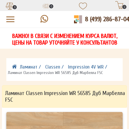
0
0
0
8 (499) 286-87-0
УЗНАЙТЕ ЦЕНУ СО СКИДКОЙ
КУПИТЬ В 1 КЛИК
ЕСТЬ ВОПРОСЫ?
ВАЖНО! В СВЯЗИ С ИЗМЕНЕНИЕМ КУРСА ВАЛЮТ,
НА
ЗАПОЛНИТЕ ФОРМУ И НАШ МЕНЕДЖЕР
ЗАПОЛНИТЕ ФОРМУ И НАШ МЕНЕДЖЕР
ЦЕНЫ НА ТОВАР УТОЧНЯЙТЕ У КОНСУЛЬТАНТОВ
СВЯЖЕТСЯ С ВАМИ В ТЕЧЕНИЕ 15 МИНУТ
СВЯЖЕТСЯ С ВАМИ В ТЕЧЕНИЕ 15 МИНУТ
ЗАПОЛНИТЕ ФОРМУ И НАШ МЕНЕДЖЕР
ДЛЯ УТОЧНЕНИЯ ДЕТАЛЕЙ
ДЛЯ УТОЧНЕНИЯ ДЕТАЛЕЙ
СВЯЖЕТСЯ С ВАМИ В ТЕЧЕНИЕ 15 МИНУТ
Ламинат /
Classen /
Impression 4V WR /
Ламинат Classen Impression WR 56585 Дуб Марбелла FSC
Ламинат Classen Impression WR 56585 Дуб Марбелла
FSC
ОТПРАВИТЬ
ОТПРАВИТЬ
Ваши данные не будут переданы третьим лицам
Ваши данные не будут переданы третьим лицам