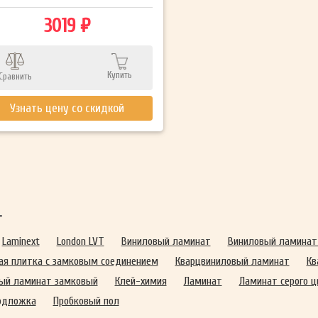
3019 ₽
Купить
Сравнить
Узнать цену со скидкой
т
Laminext
London LVT
Виниловый ламинат
Виниловый ламинат
ая плитка с замковым соединением
Кварцвиниловый ламинат
Кв
ый ламинат замковый
Клей-химия
Ламинат
Ламинат серого ц
одложка
Пробковый пол