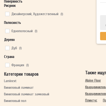
Поверхность
Рисунок
Дизайнерский, Художественный
(1)
Полосность
Однополосный
(1)
Дерево
Дуб
(1)
Страна
Франция
(1)
Также ищу
Категории товаров
Alpine Floor
Laminext
Кварцвинилов
Виниловый ламинат
Кварцвинилов
Виниловый ламинат замковый
Плинтус
П
Виниловый пол