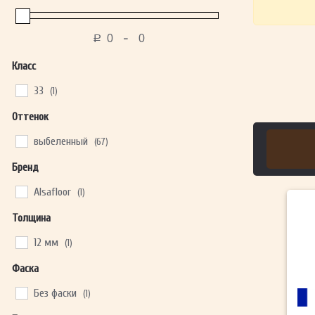
-
Р
Класс
33
(1)
Оттенок
выбеленный
(67)
Бренд
Alsafloor
(1)
Толщина
12 мм
(1)
Фаска
Без фаски
(1)