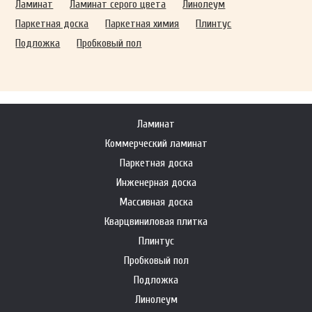
Ламинат
Ламинат серого цвета
Линолеум
Паркетная доска
Паркетная химия
Плинтус
Подложка
Пробковый пол
Ламинат
Коммерческий ламинат
Паркетная доска
Инженерная доска
Массивная доска
Кварцвиниловая плитка
Плинтус
Пробковый пол
Подложка
Линолеум