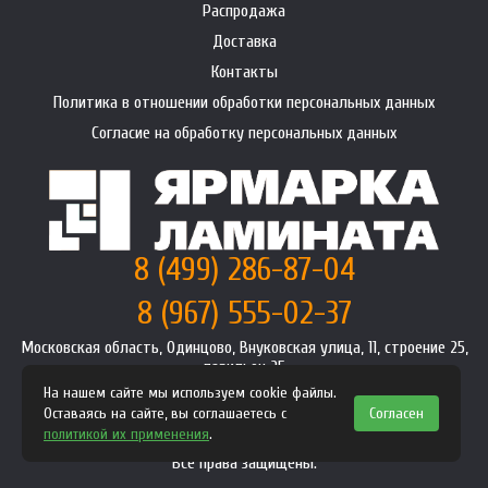
Распродажа
Доставка
Контакты
Политика в отношении обработки персональных данных
Согласие на обработку персональных данных
8 (499) 286-87-04
8 (967) 555-02-37
Московская область, Одинцово, Внуковская улица, 11, строение 25,
павильон 25
info@premium-laminat.ru
На нашем сайте мы используем cookie файлы.
Оставаясь на сайте, вы соглашаетесь с
Согласен
Интернет магазин
premium-laminat.ru
2008-2026
политикой их применения
.
Политика конфиденциальности
Все права защищены.