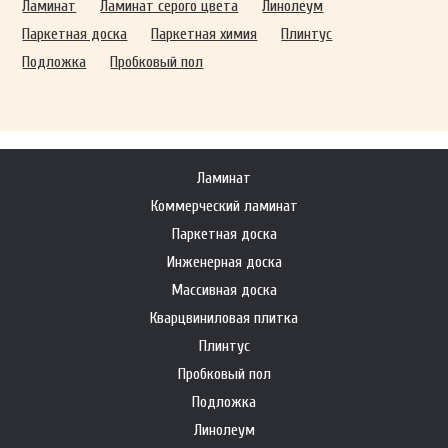
Ламинат
Ламинат серого цвета
Линолеум
Паркетная доска
Паркетная химия
Плинтус
Подложка
Пробковый пол
Ламинат
Коммерческий ламинат
Паркетная доска
Инженерная доска
Массивная доска
Кварцвиниловая плитка
Плинтус
Пробковый пол
Подложка
Линолеум