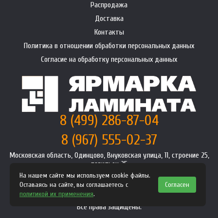
Распродажа
Доставка
Контакты
Политика в отношении обработки персональных данных
Согласие на обработку персональных данных
8 (499) 286-87-04
8 (967) 555-02-37
Московская область, Одинцово, Внуковская улица, 11, строение 25,
павильон 25
info@premium-laminat.ru
На нашем сайте мы используем cookie файлы.
Оставаясь на сайте, вы соглашаетесь с
Согласен
Интернет магазин
premium-laminat.ru
2008-2026
политикой их применения
.
Политика конфиденциальности
Все права защищены.