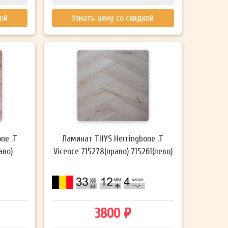
кой
Узнать цену со скидкой
ne .T
Ламинат THYS Herringbone .T
аво)
Vicence 715278(право) 715261(лево)
3800 ₽