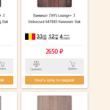
 .T
Ламинат THYS Lounge+ .T
g Oak
Embossed 647883 Hannover Oak
2650 ₽
упить
Купить
Сравнить
кой
Узнать цену со скидкой