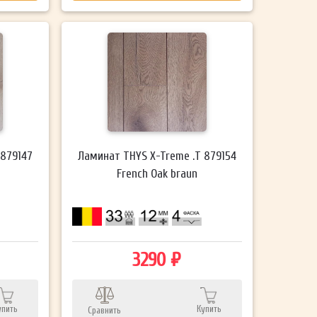
 879147
Ламинат THYS X-Treme .T 879154
French Oak braun
3290 ₽
упить
Купить
Сравнить