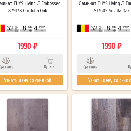
минат THYS Living .T Embossed
Ламинат THYS Living .T E
879178 Cordoba Oak
517605 Sevilla Oak
1990 ₽
1990 ₽
Купить
К
Сравнить
Сравнить
Узнать цену со скидкой
Узнать цену со скид