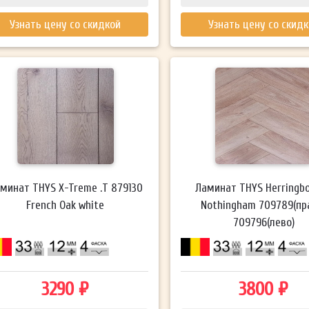
Узнать цену со скидкой
Узнать цену со скид
минат THYS X-Treme .T 879130
Ламинат THYS Herringbo
French Oak white
Nothingham 709789(пр
709796(лево)
3290 ₽
3800 ₽