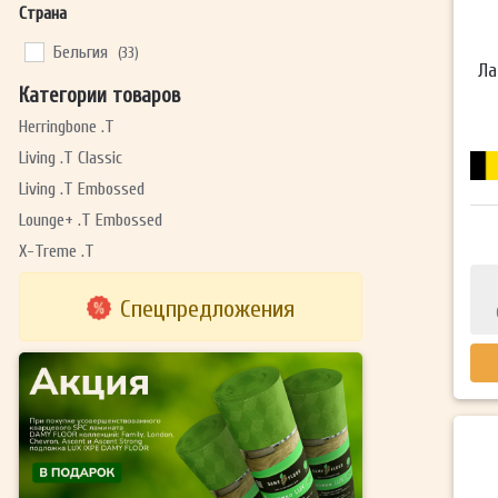
Страна
Бельгия
(33)
Ла
Категории товаров
Herringbone .T
Living .T Classic
Living .T Embossed
Lounge+ .T Embossed
X-Treme .T
Спецпредложения