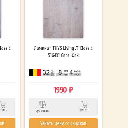
lassic
Ламинат THYS Living .T Classic
516431 Capri Oak
1990 ₽
упить
Купить
Сравнить
кой
Узнать цену со скидкой