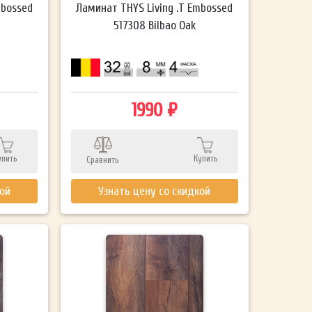
mbossed
Ламинат THYS Living .T Embossed
517308 Bilbao Oak
1990 ₽
упить
Купить
Сравнить
кой
Узнать цену со скидкой