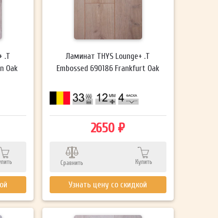
 .T
Ламинат THYS Lounge+ .T
n Oak
Embossed 690186 Frankfurt Oak
2650 ₽
упить
Купить
Сравнить
кой
Узнать цену со скидкой