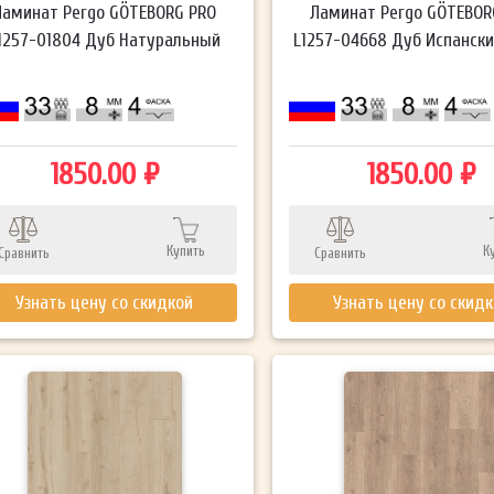
Ламинат Pergo GÖTEBORG PRO
Ламинат Pergo GÖTEBOR
1257-01804 Дуб Натуральный
L1257-04668 Дуб Испански
1850.00 ₽
1850.00 ₽
Купить
К
Сравнить
Сравнить
Узнать цену со скидкой
Узнать цену со скид