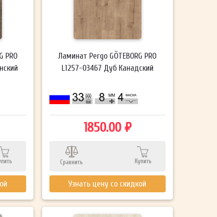
G PRO
Ламинат Pergo GÖTEBORG PRO
нский
L1257-03467 Дуб Канадский
1850.00 ₽
упить
Купить
Сравнить
кой
Узнать цену со скидкой