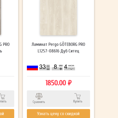
G PRO
Ламинат Pergo GÖTEBORG PRO
зь
L1257-08616 Дуб Ситец
1850.00 ₽
упить
Купить
Сравнить
кой
Узнать цену со скидкой