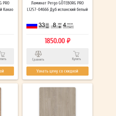
G PRO
Ламинат Pergo GÖTEBORG PRO
й Какао
L1257-04666 Дуб испанский белый
1850.00 ₽
упить
Купить
Сравнить
кой
Узнать цену со скидкой