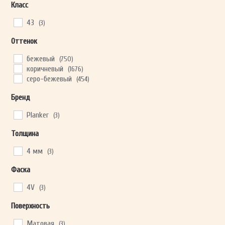
Класс
43
(3)
ОТПРАВИТЬ
Оттенок
бежевый
(750)
Ваши данные не будут переданы третьим лицам
коричневый
(1676)
серо-бежевый
(454)
Бренд
Planker
(3)
Толщина
4 мм
(3)
Фаска
4V
(3)
Поверхность
Матовая
(3)