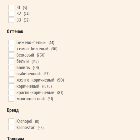
31
(5)
32
(24)
33
(32)
ОТПРАВИТЬ
Оттенок
Ваши данные не будут переданы третьим лицам
Бежево-белый
(44)
темно-бежевый
(36)
бежевый
(750)
белый
(143)
ваниль
(39)
выбеленный
(67)
желто-коричневый
(90)
коричневый
(1676)
красно-коричневый
(83)
многоцветный
(51)
натуральный
(912)
Бренд
Светло-бежевый
(221)
светло-коричневый
(589)
Kronopol
(8)
Светло-серый
(259)
Kronostar
(53)
светлый
(613)
серо-бежевый
(454)
Толщина