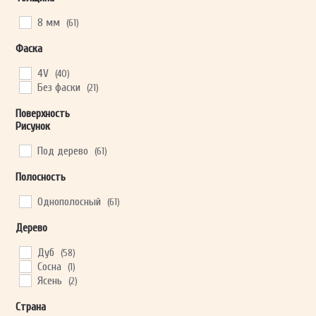
серый
(507)
темно-коричневый
(246)
8 мм
(61)
Фаска
4V
(40)
Без фаски
(21)
Поверхность
Рисунок
Под дерево
(61)
Полосность
Однополосный
(61)
Дерево
Дуб
(58)
Сосна
(1)
Ясень
(2)
Страна