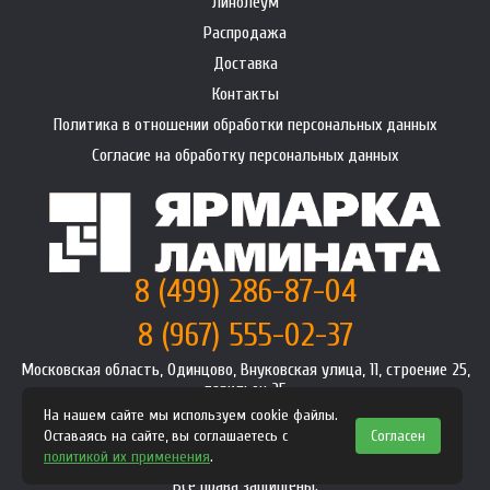
Линолеум
Распродажа
Доставка
Контакты
Политика в отношении обработки персональных данных
Согласие на обработку персональных данных
8 (499) 286-87-04
8 (967) 555-02-37
Московская область, Одинцово, Внуковская улица, 11, строение 25,
павильон 25
info@premium-laminat.ru
На нашем сайте мы используем cookie файлы.
Оставаясь на сайте, вы соглашаетесь с
Согласен
Интернет магазин
premium-laminat.ru
2008-2026
политикой их применения
.
Политика конфиденциальности
Все права защищены.