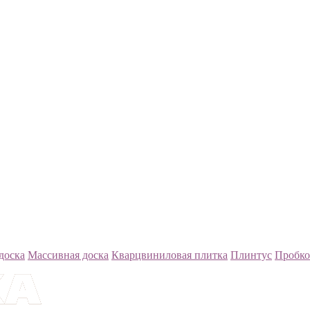
доска
Массивная доска
Кварцвиниловая плитка
Плинтус
Пробко