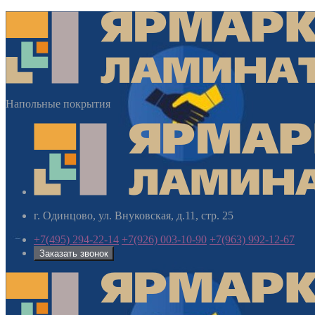
Напольные покрытия
г. Одинцово, ул. Внуковская, д.11, стр. 25
+7(495) 294-22-14
+7(926) 003-10-90
+7(963) 992-12-67
Заказать звонок