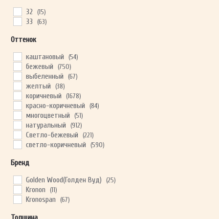
32
(15)
33
(63)
ОТПРАВИТЬ
Оттенок
каштановый
(54)
Ваши данные не будут переданы третьим лицам
бежевый
(750)
выбеленный
(67)
желтый
(38)
коричневый
(1678)
красно-коричневый
(84)
многоцветный
(51)
натуральный
(912)
Светло-бежевый
(221)
светло-коричневый
(590)
Светло-серый
(259)
Бренд
светлый
(614)
серо-бежевый
(454)
Golden Wood(Голден Вуд)
(25)
серо-коричневый
(259)
Kronon
(11)
серый
(507)
Kronospan
(67)
состаренный
(5)
темно-коричневый
(247)
Толщина