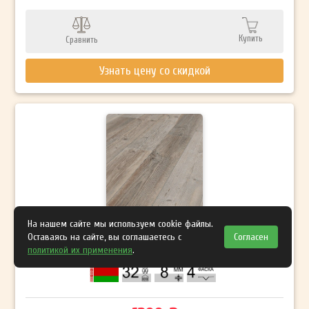
Купить
Сравнить
Узнать цену со скидкой
На нашем сайте мы используем cookie файлы.
Ламинат Kronospan Variostep Classic K047 Сосна
Оставаясь на сайте, вы соглашаетесь с
Согласен
политикой их применения
.
Горная хижина