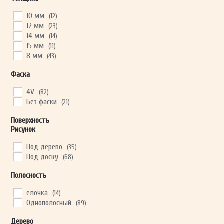
тёмно-серый
(64)
тёмный
(56)
10 мм
(12)
12 мм
(23)
14 мм
(14)
15 мм
(11)
8 мм
(43)
Фаска
4V
(82)
Без фаски
(21)
Поверхность
Рисунок
Под дерево
(35)
Под доску
(68)
Полосность
елочка
(14)
Однополосный
(89)
Дерево