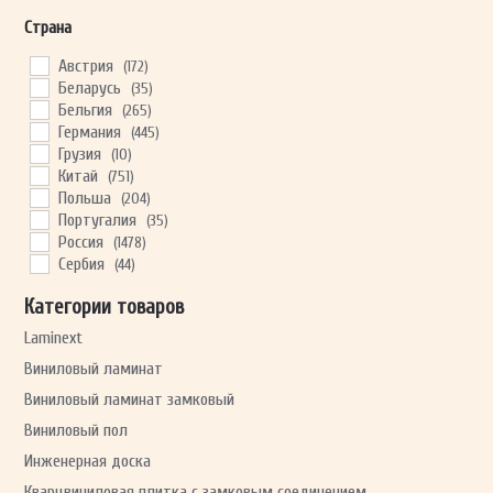
Клен
(7)
Страна
Лопачо
(1)
Мрамор
(1)
Австрия
(172)
Ольха
(1)
Беларусь
(35)
Орех
(40)
Бельгия
(265)
Паркет
(4)
Германия
(445)
Пекан
(1)
Грузия
(10)
Пихта
(2)
Китай
(751)
Платан
(4)
Польша
(204)
Пробка
(1)
Португалия
(35)
Пробковый дуб
(78)
Россия
(1478)
Сосна
(27)
Сербия
(44)
Тик
(6)
Турция
(88)
Хикори
(15)
Категории товаров
Франция
(68)
Хэмлок
(4)
Швейцария
(23)
Laminext
Ясень
(28)
Швейцария
(52)
Виниловый ламинат
Виниловый ламинат замковый
Виниловый пол
Инженерная доска
Кварцвиниловая плитка с замковым соединением