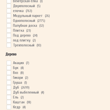
Royal Parket
Венгерская ёлка
(32)
(1)
Skalla
Двухполосный
(18)
(5)
Stone Floor
елочка
(763)
(28)
Super Solid
Модульный паркет
(16)
(26)
Swiss Krono Group
Однополосный
(2775)
(10)
Tarkett
Палубная доска
(117)
(32)
THYS
Плитка
(28)
(23)
Vinilam
Под дерево
(105)
(24)
Westerhof
под плитку
(56)
(2)
Wicanders
Трехполосный
(14)
(10)
ТМ Veiser
Художественный паркет
(9)
(7)
Дерево
Эггер
(31)
Акация
(7)
Бук
(4)
Вяз
(8)
Гикори
(2)
Груша
(1)
Дуб
(2699)
Дуб выбеленный
(4)
Ель
(2)
Каштан
(18)
Кедр
(4)