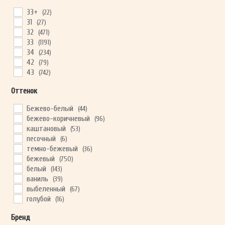
33+
(22)
31
(27)
32
(471)
ОТПРАВИТЬ
33
(1191)
34
(234)
42
(79)
Ваши данные не будут переданы третьим лицам
43
(742)
Оттенок
Бежево-белый
(44)
бежево-коричневый
(96)
каштановый
(53)
песочный
(6)
темно-бежевый
(36)
бежевый
(750)
белый
(143)
ваниль
(39)
выбеленный
(67)
голубой
(16)
дымчатый
(33)
Бренд
желто-коричневый
(90)