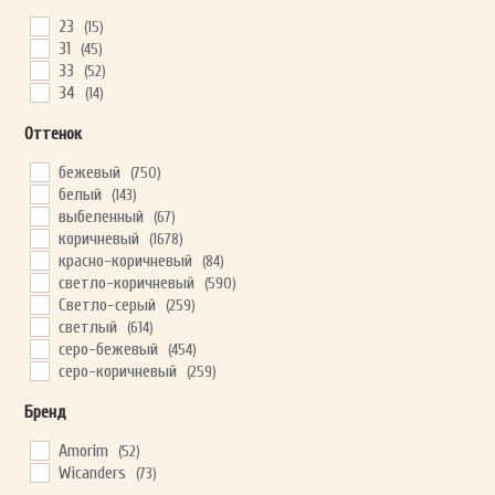
23
(15)
31
(45)
33
(52)
ОТПРАВИТЬ
34
(14)
Оттенок
Ваши данные не будут переданы третьим лицам
бежевый
(750)
белый
(143)
выбеленный
(67)
коричневый
(1678)
красно-коричневый
(84)
светло-коричневый
(590)
Светло-серый
(259)
светлый
(614)
серо-бежевый
(454)
серо-коричневый
(259)
серый
(507)
Бренд
темно-коричневый
(247)
тёмный
(56)
Amorim
(52)
Wicanders
(73)