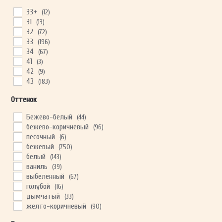
33+
(12)
31
(13)
32
(72)
ОТПРАВИТЬ
33
(196)
34
(67)
41
(3)
Ваши данные не будут переданы третьим лицам
42
(9)
43
(183)
Оттенок
Бежево-белый
(44)
бежево-коричневый
(96)
песочный
(6)
бежевый
(750)
белый
(143)
ваниль
(39)
выбеленный
(67)
голубой
(16)
дымчатый
(33)
желто-коричневый
(90)
желтый
(38)